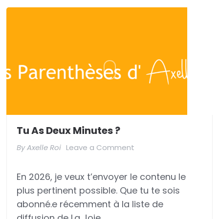
Tu As Deux Minutes ?
on
By
Axelle Roi
Leave a Comment
Tu
En 2026, je veux t’envoyer le contenu le
as
plus pertinent possible. Que tu te sois
deux
abonné.e récemment à la liste de
minutes
diffusion de La Joie …