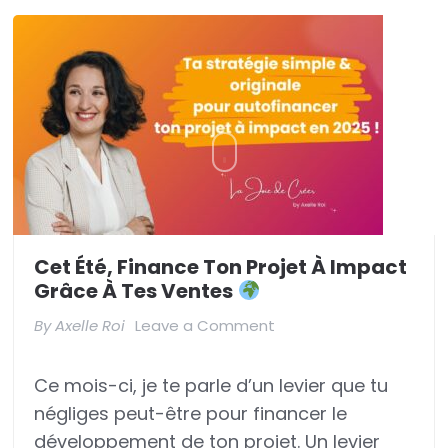
Cet Été, Finance Ton Projet À Impact
Grâce À Tes Ventes
on
By
Axelle Roi
Leave a Comment
Cet
Ce mois-ci, je te parle d’un levier que tu
été,
négliges peut-être pour financer le
finance
développement de ton projet. Un levier