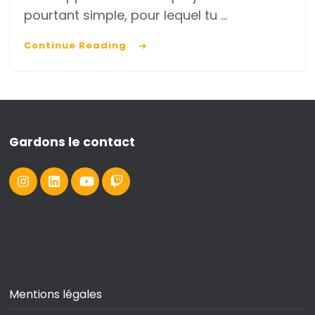
ton
pourtant simple, pour lequel tu …
projet
Continue Reading
à
impact
grâce
à
tes
Gardons le contact
ventes
Mentions légales