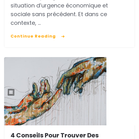
situation d’urgence économique et
réussir
sociale sans précédent. Et dans ce
sa
contexte, …
campagne
Continue Reading
internationale
de
levée
de
fonds
en
2020
4 Conseils Pour Trouver Des