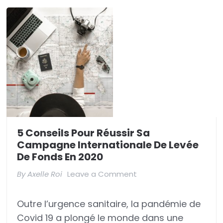
5 Conseils Pour Réussir Sa
Campagne Internationale De Levée
De Fonds En 2020
on
By
Axelle Roi
Leave a Comment
5
Outre l’urgence sanitaire, la pandémie de
conseils
Covid 19 a plongé le monde dans une
pour