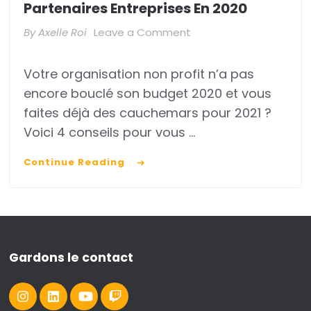
Partenaires Entreprises En 2020
on
By
Axelle Roi
Leave a Comment
4
Votre organisation non profit n’a pas
conseils
encore bouclé son budget 2020 et vous
pour
faites déjà des cauchemars pour 2021 ?
trouver
Voici 4 conseils pour vous …
des
Continue Reading
partenaires
entreprises
en
2020
Gardons le contact