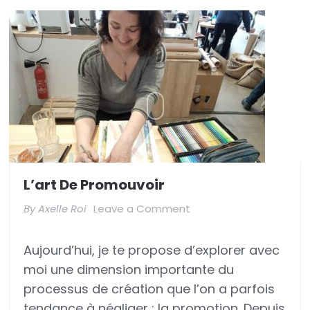
L’art De Promouvoir
on
By
Axelle Roi
Leave a Comment
L’art
Aujourd’hui, je te propose d’explorer avec
de
moi une dimension importante du
promouvoir
processus de création que l’on a parfois
tendance à négliger : la promotion. Depuis