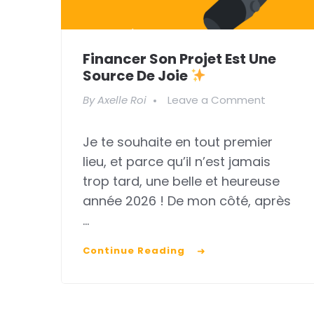
Financer Son Projet Est Une
Source De Joie
on
By
Axelle Roi
Leave a Comment
Financer
Je te souhaite en tout premier
son
lieu, et parce qu’il n’est jamais
projet
trop tard, une belle et heureuse
est
année 2026 ! De mon côté, après
une
…
source
Continue Reading
de
joie