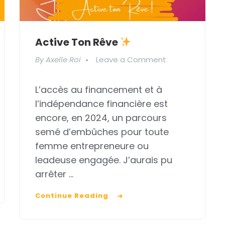
Active Ton Rêve
on
By
Axelle Roi
Leave a Comment
Active
L’accès au financement et à
ton
l’indépendance financière est
rêve
encore, en 2024, un parcours
semé d’embûches pour toute
femme entrepreneure ou
leadeuse engagée. J’aurais pu
arrêter …
Continue Reading