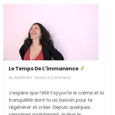
Le Temps De L’immanence
on
By
Axelle Roi
Leave a Comment
Le
J’espère que l’été t’apporte le calme et la
temps
tranquillité dont tu as besoin pour te
de
régénérer et créer. Depuis quelques
l’immanence
semaines maintenant, je lève le …