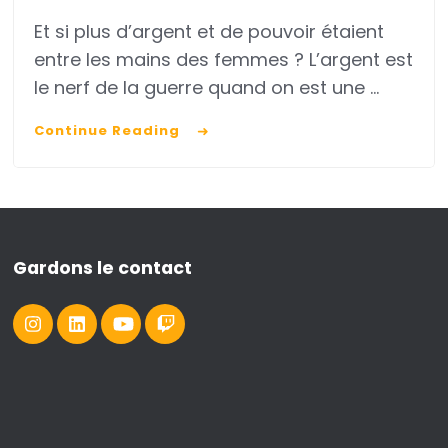
Mets
Et si plus d’argent et de pouvoir étaient
l’argent
entre les mains des femmes ? L’argent est
au
le nerf de la guerre quand on est une …
service
de
Continue Reading
tes
rêves
d’entrepreneure
Gardons le contact