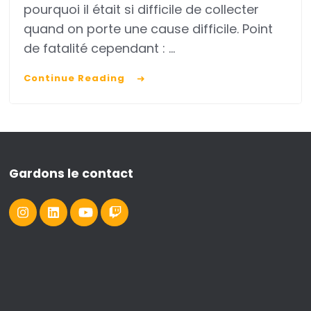
pourquoi il était si difficile de collecter
pour
quand on porte une cause difficile. Point
réussir
de fatalité cependant : …
à
Continue Reading
collecter
pour
une
cause
difficile
Gardons le contact
:
le
cas
du
Mouvement
Français