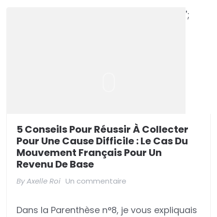
';
5 Conseils Pour Réussir À Collecter
Pour Une Cause Difficile : Le Cas Du
Mouvement Français Pour Un
Revenu De Base
sur
By
Axelle Roi
Un commentaire
5
Dans la Parenthèse n°8, je vous expliquais
conseils