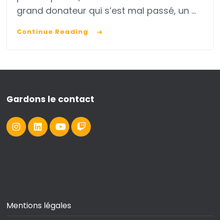
de
grand donateur qui s’est mal passé, un …
l’échec
Continue Reading
en
fundraising
Gardons le contact
Mentions légales