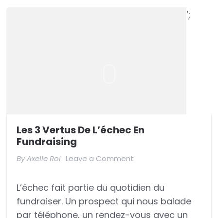
';
Les 3 Vertus De L’échec En
Fundraising
on
By
Axelle Roi
Leave a Comment
Les
L’échec fait partie du quotidien du
3
fundraiser. Un prospect qui nous balade
vertus
par téléphone, un rendez-vous avec un