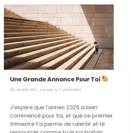
Une Grande Annonce Pour Toi
on
By
Axelle Roi
Leave a Comment
Une
J’espère que l’année 2025 a bien
grande
commencé pour toi, et que ce premier
annonce
trimestre t’a permis de ralentir et te
pour
ressourcer comme tu le souhaitais …