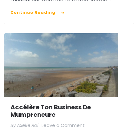
toi
Continue Reading
Accélère Ton Business De
Mumpreneure
on
By
Axelle Roi
Leave a Comment
Accélère