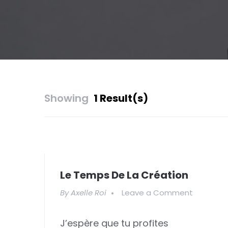
Showing
1 Result(s)
Le Temps De La Création
on
By
Axelle Roi
Leave a Comment
Le
J’espère que tu profites
temps