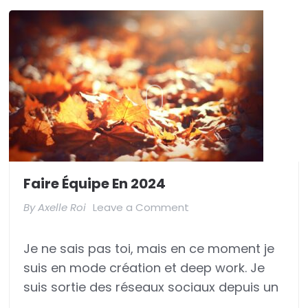
Faire Équipe En 2024
on
By
Axelle Roi
Leave a Comment
Faire
Je ne sais pas toi, mais en ce moment je
équipe
suis en mode création et deep work. Je
en
suis sortie des réseaux sociaux depuis un
2024
…