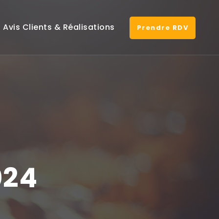
Avis Clients & Réalisations
Prendre RDV
024
on