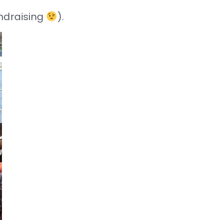
undraising
).