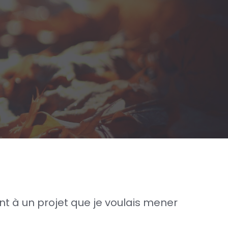
Faire
équipe
en
2024
t à un projet que je voulais mener