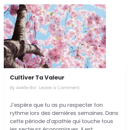
Cultiver Ta Valeur
on
By
Axelle Roi
Leave a Comment
Cultiver
J’espère que tu as pu respecter ton
ta
rythme lors des dernières semaines. Dans
valeur
cette période d’apathie qui touche tous
les secteurs économiques, il est