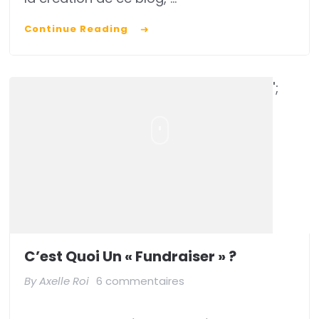
Continue Reading
';
C’est Quoi Un « Fundraiser » ?
sur
By
Axelle Roi
6 commentaires
C’est