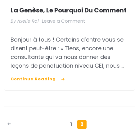
La Genèse, Le Pourquoi Du Comment
on
By
Axelle Roi
Leave a Comment
La
Bonjour à tous ! Certains d’entre vous se
genèse,
disent peut-être : « Tiens, encore une
le
consultante qui va nous donner des
pourquoi
leçons de ponctuation niveau CE1, nous …
du
Continue Reading
comment
Pagination des
1
2
publications