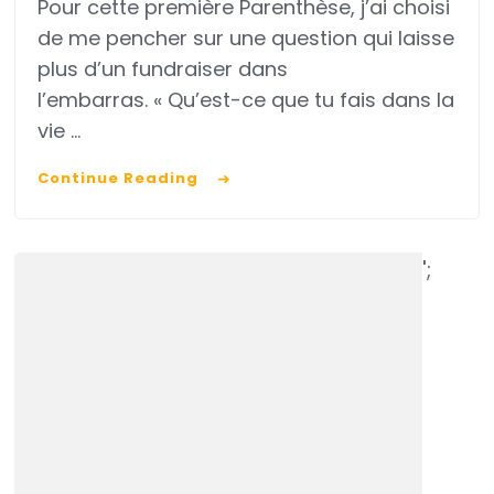
Pour cette première Parenthèse, j’ai choisi
quoi
de me pencher sur une question qui laisse
un
plus d’un fundraiser dans
« fundraiser »
l’embarras. « Qu’est-ce que tu fais dans la
?
vie …
Continue Reading
';