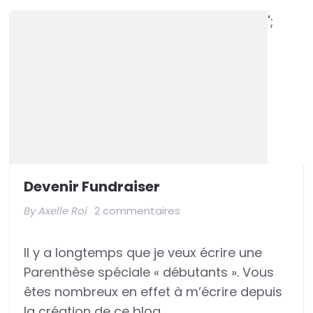
';
Devenir Fundraiser
sur
By
Axelle Roi
2 commentaires
Devenir
Il y a longtemps que je veux écrire une
fundraiser
Parenthèse spéciale « débutants ». Vous
êtes nombreux en effet à m’écrire depuis
la création de ce blog, …