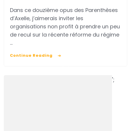
A-
Dans ce douzième opus des Parenthèses
t-
d’Axelle, j’aimerais inviter les
on
organisations non profit à prendre un peu
encore
de recul sur la récente réforme du régime
besoin
…
du
Continue Reading
mécénat
?
';