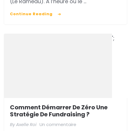
(Le Rameau). A l’heure où le …
pour
Continue Reading
des
partenariats
efficaces
';
avec
l’Économie
sociale
et
solidaire
Comment Démarrer De Zéro Une
Stratégie De Fundraising ?
sur
By
Axelle Roi
Un commentaire