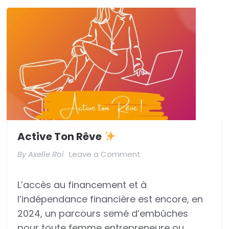
Active Ton Rêve
on
By
Axelle Roi
Leave a Comment
Active
L’accès au financement et à
ton
l’indépendance financière est encore, en
rêve
2024, un parcours semé d’embûches
pour toute femme entrepreneure ou