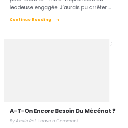
leadeuse engagée. J’aurais pu arrêter …
Continue Reading
';
A-T-On Encore Besoin Du Mécénat ?
on
By
Axelle Roi
Leave a Comment