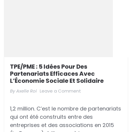
avec
l’Économie
sociale
et
solidaire
(partie
2)
TPE/PME : 5 Idées Pour Des
Partenariats Efficaces Avec
L’Économie Sociale Et Solidaire
on
By
Axelle Roi
Leave a Comment
TPE/PME
1,2 million. C’est le nombre de partenariats
:
qui ont été construits entre des
5
entreprises et des associations en 2015
idées