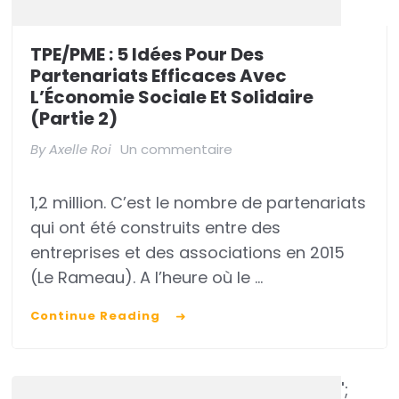
TPE/PME : 5 Idées Pour Des
Partenariats Efficaces Avec
L’Économie Sociale Et Solidaire
(partie 2)
sur
By
Axelle Roi
Un commentaire
TPE/PME
1,2 million. C’est le nombre de partenariats
:
qui ont été construits entre des
5
entreprises et des associations en 2015
idées
(Le Rameau). A l’heure où le …
pour
Continue Reading
des
partenariats
efficaces
';