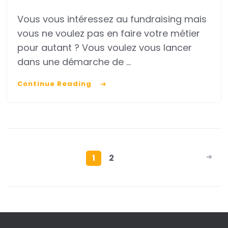
Comment
Vous vous intéressez au fundraising mais
démarrer
vous ne voulez pas en faire votre métier
de
pour autant ? Vous voulez vous lancer
zéro
dans une démarche de …
une
Continue Reading
stratégie
de
fundraising
?
Pagination des
1
2
publications