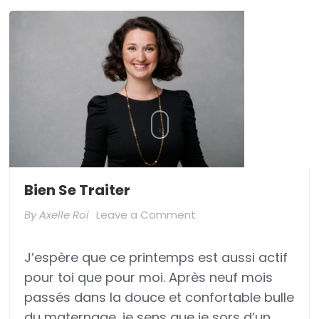
Bien Se Traiter
on
By
Axelle Roi
Leave a Comment
Bien
J’espère que ce printemps est aussi actif
se
pour toi que pour moi. Après neuf mois
traiter
passés dans la douce et confortable bulle
du maternage, je sens que je sors d’un