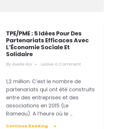
TPE/PME : 5 Idées Pour Des
Partenariats Efficaces Avec
L’Économie Sociale Et
Solidaire
on
By
Axelle Roi
Leave a Comment
TPE/PME
1,2 million. C’est le nombre de
:
partenariats qui ont été construits
5
entre des entreprises et des
idées
associations en 2015 (Le
pour
Rameau). A l’heure où le …
des
Continue Reading
partenariats