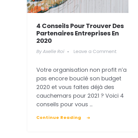
4 Conseils Pour Trouver Des
Partenaires Entreprises En
2020
on
By
Axelle Roi
Leave a Comment
4
Votre organisation non profit n’a
conseils
pas encore bouclé son budget
pour
2020 et vous faites déjà des
trouver
cauchemars pour 2021 ? Voici 4
des
conseils pour vous …
partenai
Continue Reading
entrepris
en