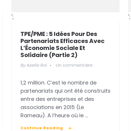
';
';
TPE/PME : 5 Idées Pour Des
Partenariats Efficaces Avec
L’Économie Sociale Et
Solidaire (partie 2)
sur
By
Axelle Roi
Un commentaire
TPE/PME
1,2 million. C’est le nombre de
:
partenariats qui ont été construits
5
entre des entreprises et des
idées
res
associations en 2015 (Le
pour
es
Rameau). A l’heure où le …
des
Continue Reading
partenariats