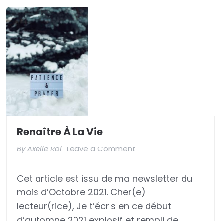
Renaître À La Vie
on
By
Axelle Roi
Leave a Comment
Renaître
Cet article est issu de ma newsletter du
à
mois d’Octobre 2021. Cher(e)
la
lecteur(rice), Je t’écris en ce début
Vie
d’automne 2021 explosif et rempli de