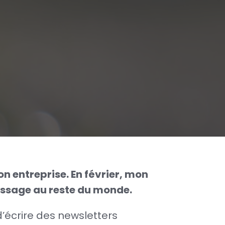
Respecter
ton
rythme
n entreprise. En février, mon
message au reste du monde.
d’écrire des newsletters