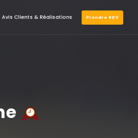
Avis Clients & Réalisations
Prendre RDV
hme
on
t