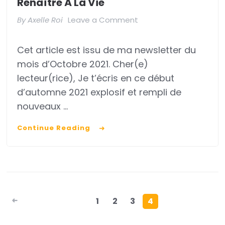
Renaître À La Vie
on
By
Axelle Roi
Leave a Comment
Renaître
Cet article est issu de ma newsletter du
à
mois d’Octobre 2021. Cher(e)
la
lecteur(rice), Je t’écris en ce début
Vie
d’automne 2021 explosif et rempli de
nouveaux …
Continue Reading
Pagination des
1
2
3
4
publications