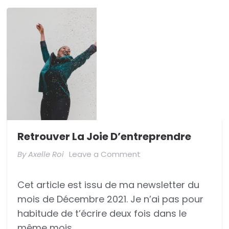
Retrouver La Joie D’entreprendre
on
By
Axelle Roi
Leave a Comment
Retrouver
Cet article est issu de ma newsletter du
la
mois de Décembre 2021. Je n’ai pas pour
joie
habitude de t’écrire deux fois dans le
d’entreprendre
même mois. …