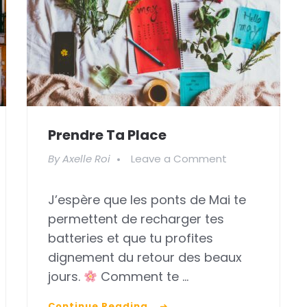
Prendre Ta Place
on
By
Axelle Roi
Leave a Comment
Prendre
J’espère que les ponts de Mai te
ta
permettent de recharger tes
place
batteries et que tu profites
dignement du retour des beaux
jours.
Comment te …
Continue Reading