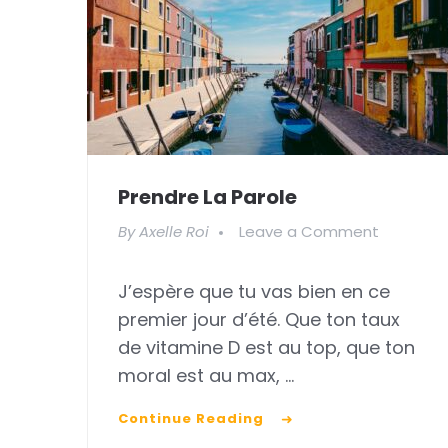
Prendre La Parole
on
By
Axelle Roi
Leave a Comment
Prendre
J’espère que tu vas bien en ce
la
premier jour d’été. Que ton taux
parole
de vitamine D est au top, que ton
moral est au max, …
Continue Reading