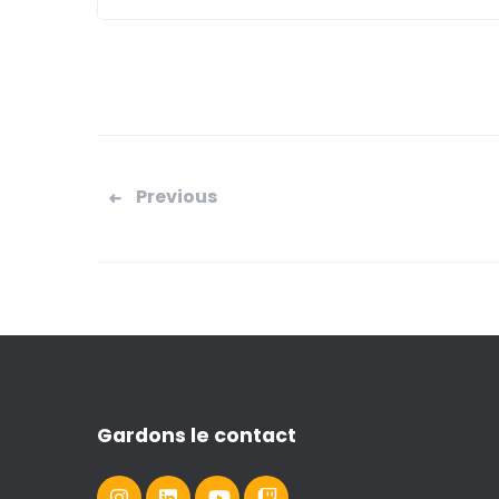
Pagination
Previous
des
publications
Gardons le contact