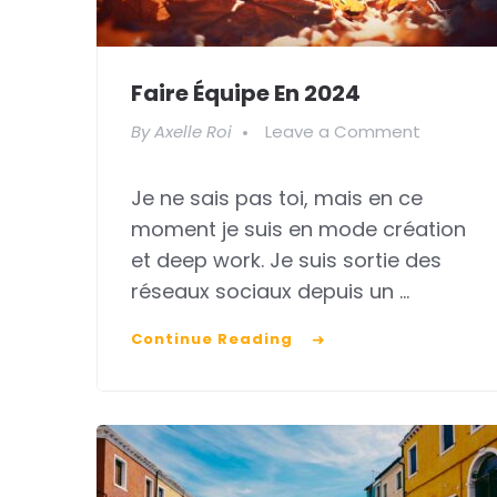
Faire Équipe En 2024
on
By
Axelle Roi
Leave a Comment
Faire
Je ne sais pas toi, mais en ce
équipe
moment je suis en mode création
en
et deep work. Je suis sortie des
2024
réseaux sociaux depuis un …
Continue Reading