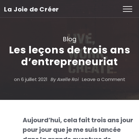
La Joie de Créer
Blog
Les leçons de trois ans
d’entrepreneuriat
on
on
6 juillet 2021
By
Axelle Roi
Leave a Comment
Les
leçon
de
trois
Aujourd’hui, cela fait trois ans jour
pour jour que je me suis lancée
ans
d’ent