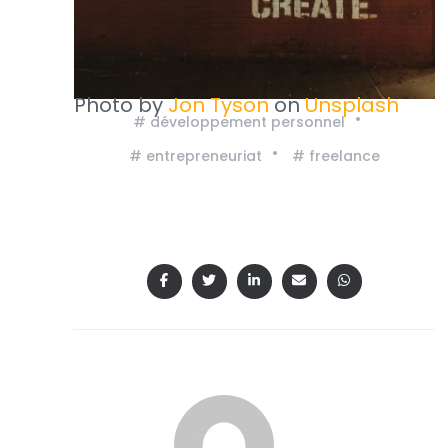
Photo by
Jon Tyson
on
Unsplash
# développement personnel
# entrepreneuriat
# freelance