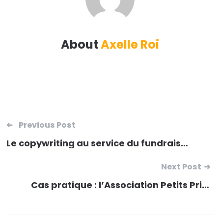
About
Axelle Roi
Navigation de l’article
Previous Post
Le copywriting au service du fundraising : 4 astuces pour se démarquer
Next Post
Cas pratique : l’Association Petits Princes