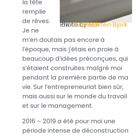
la tête
remplie
de rêves.
Photo by
on
Unsplash
Marten Bjork
Je ne
m’en doutais pas encore à
l’époque, mais j’étais en proie à
beaucoup d’idées préconçues, qui
s’étaient construites malgré moi
pendant la première partie de ma
vie. Sur l’entrepreneuriat bien sûr,
mais aussi sur le monde du travail
et sur le management.
2016 – 2019 a été pour moi une
période intense de déconstruction