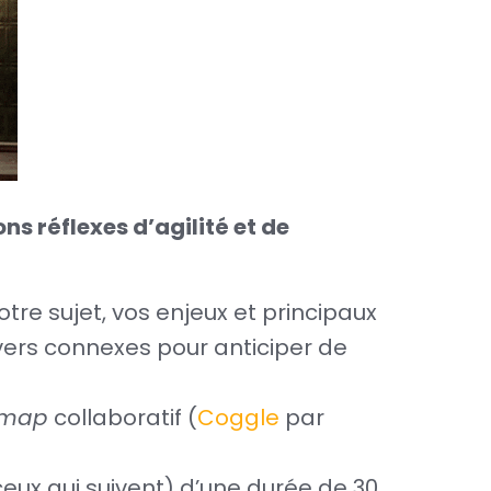
s réflexes d’agilité et de
re sujet, vos enjeux et principaux
nivers connexes pour anticiper de
 map
collaboratif (
Coggle
par
eux qui suivent) d’une durée de 30