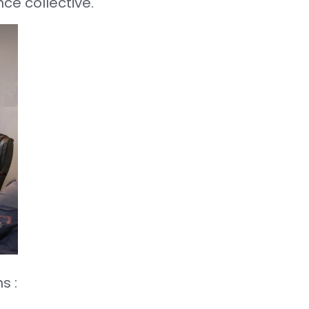
ce collective.
s :