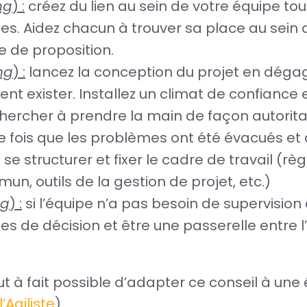
ng
) :
créez du lien au sein de votre équipe tou
s. Aidez chacun à trouver sa place au sein 
e de proposition.
ng
) :
lancez la conception du projet en dég
nt exister. Installez un climat de confiance e
hercher à prendre la main de façon autoritai
 fois que les problèmes ont été évacués et
 se structurer et fixer le cadre de travail 
n, outils de la gestion de projet, etc.)
ng
) :
si l’équipe n’a pas besoin de supervision
rises de décision et être une passerelle entre 
t à fait possible d’adapter ce conseil à une é
l’Agiliste
).