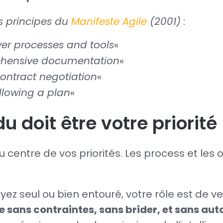
ds principes du
Manifeste Agile
(2001)
:
ver processes and tools
«
ehensive documentation
«
ontract negotiation
«
llowing a plan
«
du doit être votre priorité
u centre de vos priorités. Les process et les 
ez seul ou bien entouré, votre rôle est de ve
 sans contraintes, sans brider, et sans aut