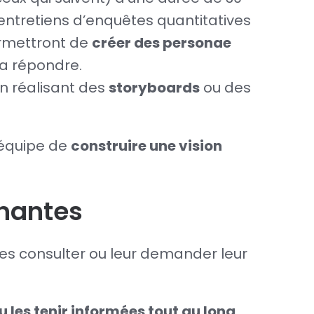
entretiens d’enquêtes quantitatives
ermettront de
créer des personae
ra répondre.
en réalisant des
storyboards
ou des
’équipe de
construire une vision
enantes
les consulter ou leur demander leur
 les tenir informées tout au long